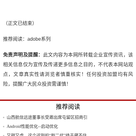
（正文已结束）
推荐阅读：
adobe系列
免责声明及提醒：
此文内容为本网所转载企业宣传资讯，该
相关信息仅为宣传及传递更多信息之目的，不代表本网站观
点，文章真实性请浏览者慎重核实！任何投资加盟均有风
险，提醒广大民众投资需谨慎！
推荐阅读
山西航信远途董事长受邀出席屯留区招商引
资项目
Android性能优化--启动优化
又甜又虐，这个迟到的“剧二代”终于藏不住