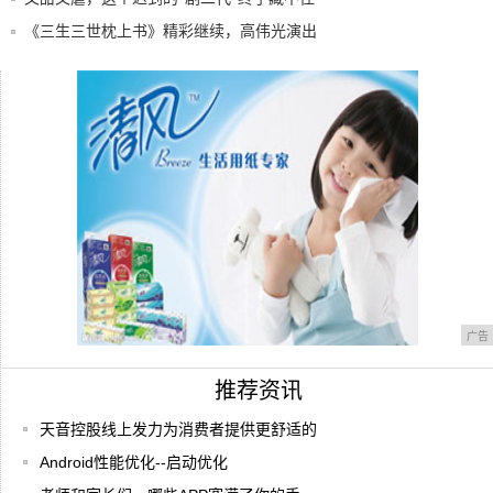
了
《三生三世枕上书》精彩继续，高伟光演出
“大部
“中考图书一哥”万唯，真的名副其实吗？
凤九脸垮了？迪丽热巴明明可爱到爆，这部
甜剧我
广告
推荐资讯
天音控股线上发力为消费者提供更舒适的
Android性能优化--启动优化