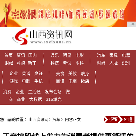
广告
首页
资讯
国内
娱乐
明星
电影
汽车
家具
电器
财经
导购
新车
科技
考试
本科
时尚
人脸
识别
企业
菜谱
烹饪
美食
美妆
瘦身
游戏
电脑
手机
商讯
电商
微店
消费
企业
生活通
发布会场
微
商
商业
大数据
315爆光
您当前的位置 ：
山西资讯网
>
汽车
> 内容正文