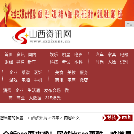
广告
首页
资讯
国内
娱乐
明星
电影
汽车
家具
电器
财经
导购
新车
科技
考试
本科
时尚
人脸
识别
企业
菜谱
烹饪
美食
美妆
瘦身
游戏
电脑
手机
商讯
电商
微店
消费
企业
生活通
发布会场
微
商
商业
大数据
315爆光
您当前的位置 ：
山西资讯网
>
汽车
> 内容正文