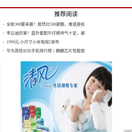
推荐阅读
全新308要来袭！居然比508更酷，难道是标
李云迪厉害！蓝外套配牛仔裤帅气十足，被
钢琴演
1999元,小尺寸小米电视2发布
华为高性价比手机排行榜丨麒麟芯片性能垫
底,看
最美天使—奥黛丽·赫本罕见照片，9部电影
回顾
热门5G手机盘点(三):3000元以上档位,