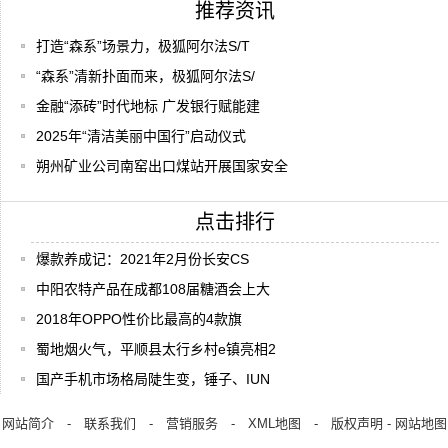
推荐资讯
打造“森系”场景力，极狐阿尔法S/T
“森系”清新扑面而来，极狐阿尔法S/
金融“添砖”时代地标 广发银行赋能建
2025年“清洁美丽中国行”启动仪式
朔州矿业公司南窑出口煤站开展国家安全
点击排行
爆款养成记：2021年2月份长安CS
中阳农特产品在成都108届糖酒会上大
2018年OPPO性价比最高的4款旗
蜀地烟火气，平顺县太行乡村e镇亮相2
国产手机市场格局陡生变，锤子、IUN
网站简介
-
联系我们
-
营销服务
-
XML地图
-
版权声明
-
网站地图