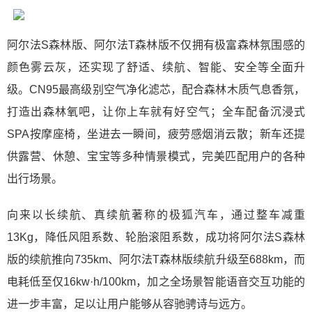
阿尔法S森林版、阿尔法T森林版不仅拥有极富森林氛围感的
颜色雾云灰，还实现了舒适、续航、智能、安全等全面升
级。CN95最高级别空气净化滤芯，配合森林木质气息香氛，
打造出森林氧吧，让你上车就有好空气；全车配备沉浸式
SPA按摩座椅，坐进去一瞬间，疲劳感烟消云散；新车还提
供露营、休憩、宝宝等多种情景模式，完美匹配用户的各种
出行场景。
向来以长续航、真续航著称的极狐汽车，通过整车减重
13Kg，降低风阻系数、轮胎滚阻系数，成功将阿尔法S森林
版的续航推向735km、阿尔法T森林版续航升级至688km，而
电耗低至仅16kw·h/100km，加之全场景智能语音交互功能的
进一步丰富，足以让用户能够从容驰骋诗与远方。