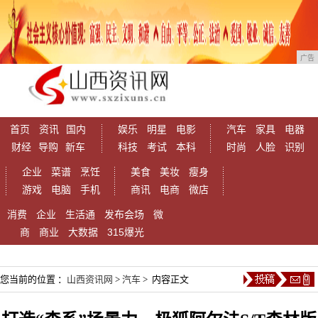
广告
首页
资讯
国内
娱乐
明星
电影
汽车
家具
电器
财经
导购
新车
科技
考试
本科
时尚
人脸
识别
企业
菜谱
烹饪
美食
美妆
瘦身
游戏
电脑
手机
商讯
电商
微店
消费
企业
生活通
发布会场
微
商
商业
大数据
315爆光
您当前的位置 ：
山西资讯网
>
汽车
> 内容正文