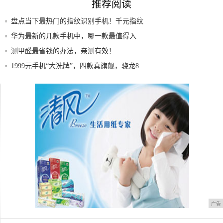
推荐阅读
盘点当下最热门的指纹识别手机！千元指纹
识别首
华为最新的几款手机中，哪一款最值得入
手？!
测甲醛最省钱的办法，亲测有效！
1999元手机“大洗牌”，四款真旗舰，骁龙8
流畅度排名前十的手机你用过哪几款
最近想换新手机？这四款当前最值得入手，
畅玩两
广告