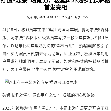
打造“森系”场景力，极狐阿尔法S/T森林版
首发亮相
山西资讯网
2023-04-18 09:10:02
来源：
阅读：775
4月18日，极狐汽车在第20届上海国际车展，携阿尔法S森林
版、阿尔法T森林版和极狐汽车考拉三款新车首发亮相4.1展
馆，以场景化造车理念打造的“森林氧吧”、“奶嘴座舱”吸引了
当红实力演员王凯前来倾力助阵，印证诠释了极狐汽车对用
户需求的精准洞察，展现了灵敏、智慧和极致的极狐品牌精
神，为用户带来了“生而破界 极智守护”的承诺和邀约。
破解市场之“卷”，洞察用户之“需”，极狐的初心和始终
2023年被称为“车圈内卷之年”，本届上海车展更是开启了狂