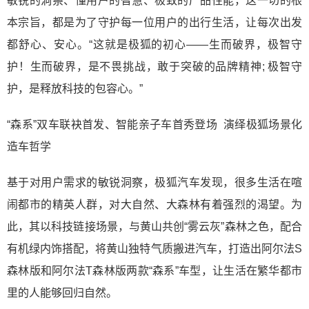
敏锐的洞察、懂用户的智慧、极致的产品性能，这一切的根
本宗旨，都是为了守护每一位用户的出行生活，让每次出发
都舒心、安心。“这就是极狐的初心——生而破界，极智守
护！生而破界，是不畏挑战，敢于突破的品牌精神; 极智守
护，是释放科技的包容心。”
“森系”双车联袂首发、智能亲子车首秀登场 演绎极狐场景化
造车哲学
基于对用户需求的敏锐洞察，极狐汽车发现，很多生活在喧
闹都市的精英人群，对大自然、大森林有着强烈的渴望。为
此，其以科技链接场景，与黄山共创“雾云灰”森林之色，配合
有机绿内饰搭配，将黄山独特气质搬进汽车，打造出阿尔法S
森林版和阿尔法T森林版两款“森系”车型，让生活在繁华都市
里的人能够回归自然。