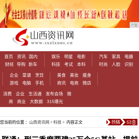
广告
首页
资讯
国内
娱乐
明星
电影
汽车
家具
电器
财经
导购
新车
科技
考试
本科
时尚
人脸
识别
企业
菜谱
烹饪
美食
美妆
瘦身
游戏
电脑
手机
商讯
电商
微店
消费
企业
生活通
发布会场
微
商
商业
大数据
315爆光
您当前的位置 ：
山西资讯网
>
科技
> 内容正文