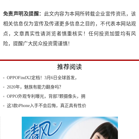
免责声明及提醒：
此文内容为本网所转载企业宣传资讯，该
相关信息仅为宣传及传递更多信息之目的，不代表本网站观
点，文章真实性请浏览者慎重核实！任何投资加盟均有风
险，提醒广大民众投资需谨慎！
推荐阅读
OPPOFindX2定档！3月6日全球首发，
2020年，魅族有能力翻身吗？
OPPO外观专利曝光，背部7颗摄像头，拥
有先
这3款iPhone入手不会后悔，真正具有性价
“兄弟携手保障一线通信其利断金”--记阿勒
泰
手机淘宝将上线“特卖区” 低线市场争夺战
升级