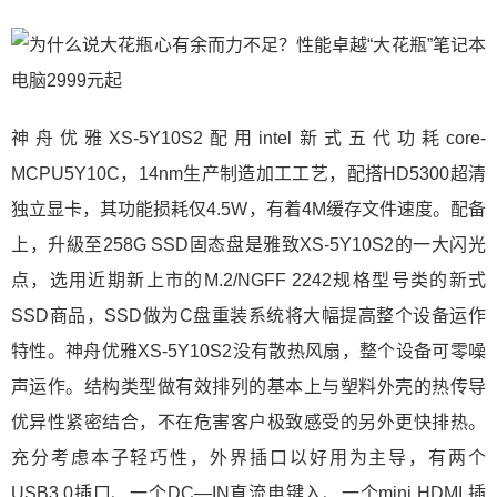
神舟优雅XS-5Y10S2配用intel新式五代功耗core-
MCPU5Y10C，14nm生产制造加工工艺，配搭HD5300超清
独立显卡，其功能损耗仅4.5W，有着4M缓存文件速度。配备
上，升級至258G SSD固态盘是雅致XS-5Y10S2的一大闪光
点，选用近期新上市的M.2/NGFF 2242规格型号类的新式
SSD商品，SSD做为C盘重装系统将大幅提高整个设备运作
特性。神舟优雅XS-5Y10S2没有散热风扇，整个设备可零噪
声运作。结构类型做有效排列的基本上与塑料外壳的热传导
优异性紧密结合，不在危害客户极致感受的另外更快排热。
充分考虑本子轻巧性，外界插口以好用为主导，有两个
USB3.0插口、一个DC—IN直流电键入、一个mini HDMI 插