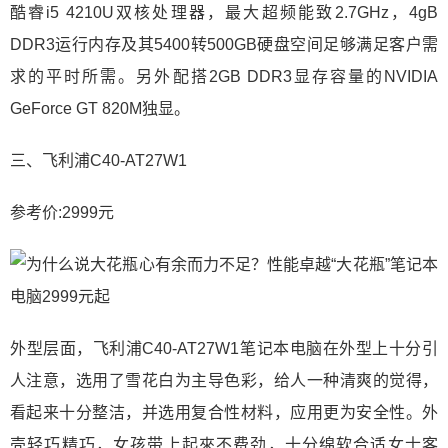
酷睿i5 4210U双核处理器，最大超频能致2.7GHz，4gB
DDR3运行内存及其5400转500GB硬盘空间足够满足客户需
求的平时所需。另外配搭2GB DDR3显存容量的NVIDIA
GeForce GT 820M独显。
三、飞利浦C40-AT27W1
参考价:2999元
外型层面，飞利浦C40-AT27W1笔记本电脑在外型上十分引
人注意，选用了雪花白为主导色彩，给人一种清爽的觉得，
看起来十分整洁，并选用复合性材料，应用更为安全性。外
壳轻巧精巧，女孩带上起來不费劲，十分绵软合适女士客