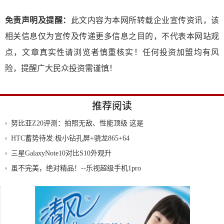
免责声明及提醒：
此文内容为本网所转载企业宣传资讯，该
相关信息仅为宣传及传递更多信息之目的，不代表本网站观
点，文章真实性请浏览者慎重核实！任何投资加盟均有风
险，提醒广大民众投资需谨慎！
推荐阅读
努比亚Z20评测：拍照无敌、性能顶级 这是
一
HTC蓄势待发:极小钻孔屏+骁龙865+64
三星GalaxyNote10对比S10外观升
虽不完美，绝对精品！--乐视超级手机1pro
HTCEdgeSense功能曝光边框触控要来
华为揭秘:GPUTurbo技术如何“拯救”手