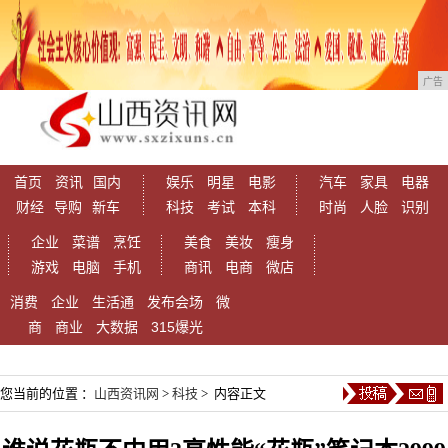
广告
首页
资讯
国内
娱乐
明星
电影
汽车
家具
电器
财经
导购
新车
科技
考试
本科
时尚
人脸
识别
企业
菜谱
烹饪
美食
美妆
瘦身
游戏
电脑
手机
商讯
电商
微店
消费
企业
生活通
发布会场
微
商
商业
大数据
315爆光
您当前的位置 ：
山西资讯网
>
科技
> 内容正文