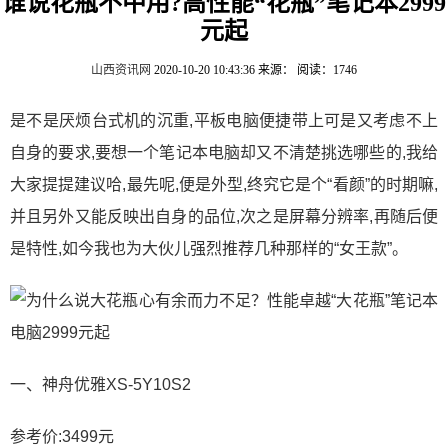
谁说花瓶不中用?高性能“花瓶”笔记本2999
元起
山西资讯网
2020-10-20 10:43:36
来源：
阅读：1746
是不是厌烦台式机的沉重,平板电脑便捷带上可是又考虑不上
自身的要求,要想一个笔记本电脑却又不清楚挑选哪些的,我给
大家提提建议哈,最先呢,便是外型,终究它是个“看颜”的时期嘛,
并且另外又能反映出自身的品位,次之是屏幕分辨率,再随后便
是特性,如今我也为大伙儿强烈推荐几种那样的“女王款”。
一、神舟优雅XS-5Y10S2
参考价:3499元