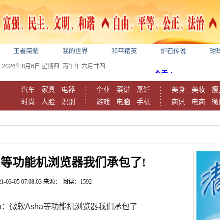
王者荣耀
我的世界
和平精英
炉石传说
球
2026年8月6日
星期四
丙午年 六月廿四
汽车
家具
电器
企业
菜谱
烹饪
美食
美妆
瘦
时尚
人脸
识别
游戏
电脑
手机
商讯
电商
微
sha等功能机浏览器我们承包了!
1-03-05 07:08:03
来源：
阅读：1592
Opera：微软Asha等功能机浏览器我们承包了