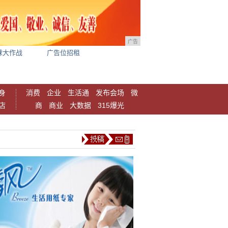
广告
球大作战
广告位招租
身
消费
企业
生活通
发布会场
微
店
商
商业
大数据
315爆光