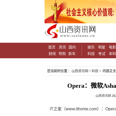
首页
资讯
国内
娱乐
明星
电影
财经
导购
新车
科技
考试
本科
您当前的位置 ：
山西资讯网
>
科技
> 内容正文
Opera：微软A
山西资讯网
202
IT之家（www.ithome.com）：