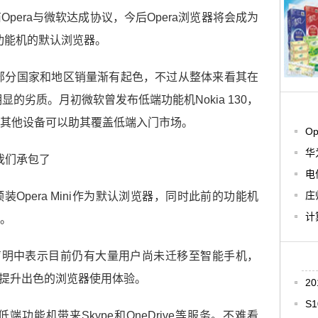
pera与微软达成协议，今后Opera浏览器将会成为
Asha功能机的默认浏览器。
设备在部分国家和地区销量渐有起色，不过从整体来看其在
于明显的劣质。月初微软曾发布低端功能机Nokia 130，
其他设备可以助其覆盖低端入门市场。
O
华
电
庄
Opera Mini作为默认浏览器，同时此前的功能机
计
。
esen在声明中表示目前仍有大量用户尚未迁移至智能手机，
分用户提升出色的浏览器使用体验。
2
S
功能机带来Skype和OneDrive等服务。不难看