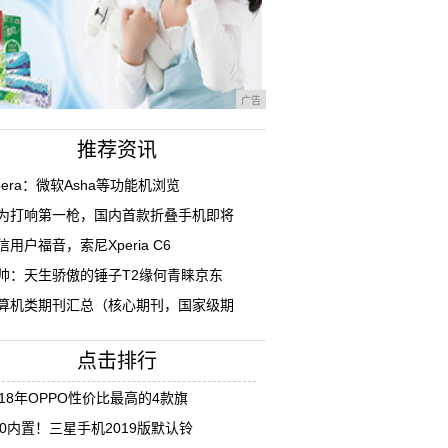
广告
推荐资讯
pera：微软Asha等功能机浏览
为打响第一枪，国内首款折叠手机即将
信用户福音，索尼Xperia C6
帅：天生骄傲的锤子T2缘何青睐京东
算机类期刊汇总（核心期刊，国家级期
点击排行
018年OPPO性价比最高的4款旗
10内置！三星手机2019版默认铃