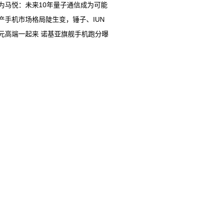
为马悦：未来10年量子通信成为可能
产手机市场格局陡生变，锤子、IUN
元高端一起来 诺基亚旗舰手机跑分曝