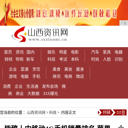
广告
首页
资讯
国内
娱乐
明星
电影
汽车
家具
电器
财经
导购
新车
科技
考试
本科
时尚
人脸
识别
企业
菜谱
烹饪
美食
美妆
瘦身
游戏
电脑
手机
商讯
电商
微店
消费
企业
生活通
发布会场
微
商
商业
大数据
315爆光
您当前的位置 ：
山西资讯网
>
科技
> 内容正文