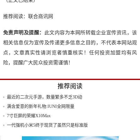
（正文已结束）
推荐阅读：
联合商讯网
免责声明及提醒：
此文内容为本网所转载企业宣传资讯，该
相关信息仅为宣传及传递更多信息之目的，不代表本网站观
点，文章真实性请浏览者慎重核实！任何投资加盟均有风
险，提醒广大民众投资需谨慎！
推荐阅读
最近的二次元手游，数量繁多不乏3D动
作，又要
满含爱意的新年礼物:IUNI全网限量
7寸巨屏的荣耀X10Max
一代强机小米5终于现货了虽然只是标准版
6GB+256GB+全陶瓷机身，这款“概念手