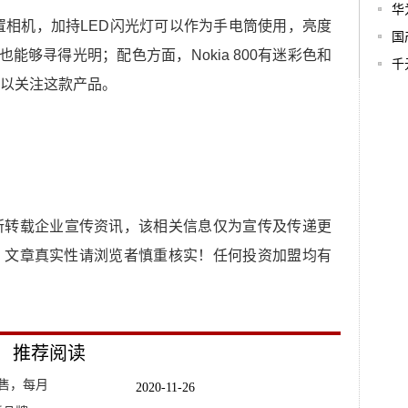
华
素的后置相机，加持LED闪光灯可以作为手电筒使用，亮度
国
能够寻得光明；配色方面，Nokia 800有迷彩色和
千
以关注这款产品。
所转载企业宣传资讯，该相关信息仅为宣传及传递更
，文章真实性请浏览者慎重核实！任何投资加盟均有
推荐阅读
售，每月
2020-11-26