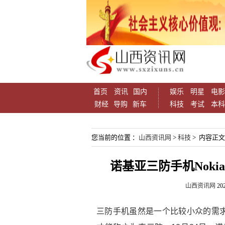
首页
资讯
国内
娱乐
明星
电影
财经
导购
新车
科技
考试
本科
您当前的位置 ：
山西资讯网
>
科技
> 内容正文
诺基亚三防手机Nokia
山西资讯网
202
三防手机虽然是一个比较小众的需