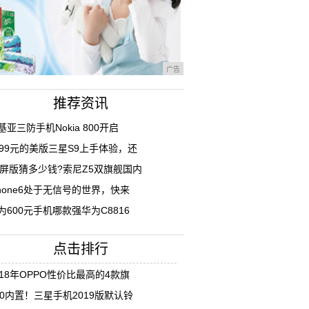
广告
推荐资讯
基亚三防手机Nokia 800开启
699元的美版三星S9上手体验，还
K屏版猜多少钱?索尼Z5双旗舰国内
Phone6处于无信号的世界，快来
为600元手机哪款强华为C8816
点击排行
018年OPPO性价比最高的4款旗
10内置！三星手机2019版默认铃