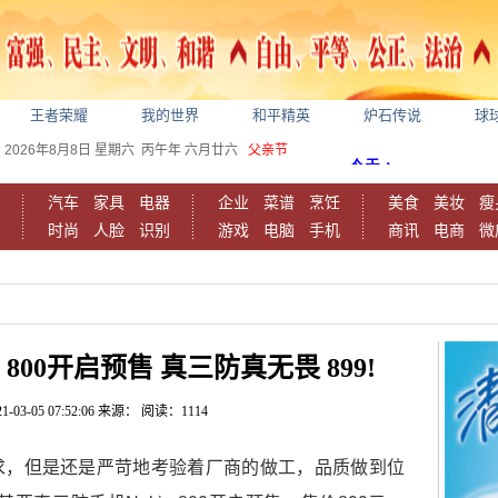
王者荣耀
我的世界
和平精英
炉石传说
球
2026年8月8日
星期六
丙午年 六月廿六
父亲节
汽车
家具
电器
企业
菜谱
烹饪
美食
美妆
瘦
时尚
人脸
识别
游戏
电脑
手机
商讯
电商
微
 800开启预售 真三防真无畏 899!
1-03-05 07:52:06
来源：
阅读：1114
求，但是还是严苛地考验着厂商的做工，品质做到位