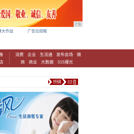
广告
球大作战
广告位招租
身
消费
企业
生活通
发布会场
微
店
商
商业
大数据
315爆光