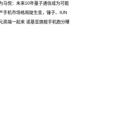
为马悦：未来10年量子通信成为可能
产手机市场格局陡生变，锤子、IUN
元高端一起来 诺基亚旗舰手机跑分曝