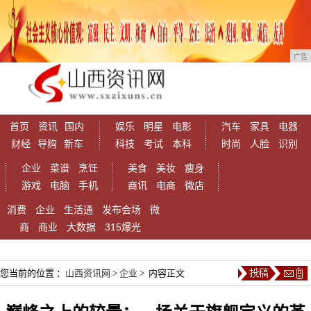
广告
首页
资讯
国内
娱乐
明星
电影
汽车
家具
电器
财经
导购
新车
科技
考试
本科
时尚
人脸
识别
企业
菜谱
烹饪
美食
美妆
瘦身
游戏
电脑
手机
商讯
电商
微店
消费
企业
生活通
发布会场
微
商
商业
大数据
315爆光
您当前的位置 ：
山西资讯网
>
企业
> 内容正文