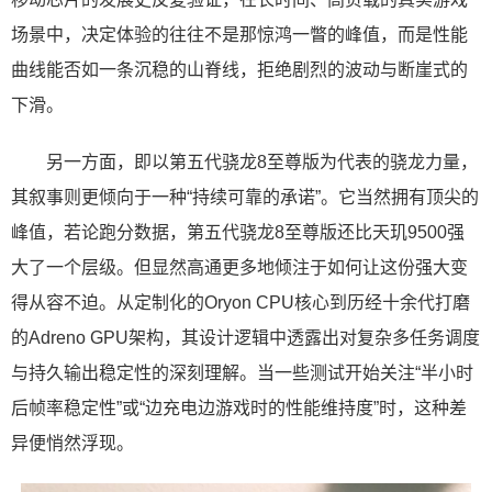
场景中，决定体验的往往不是那惊鸿一瞥的峰值，而是性能
曲线能否如一条沉稳的山脊线，拒绝剧烈的波动与断崖式的
下滑。
另一方面，即以第五代骁龙8至尊版为代表的骁龙力量，
其叙事则更倾向于一种“持续可靠的承诺”。它当然拥有顶尖的
峰值，若论跑分数据，第五代骁龙8至尊版还比天玑9500强
大了一个层级。但显然高通更多地倾注于如何让这份强大变
得从容不迫。从定制化的Oryon CPU核心到历经十余代打磨
的Adreno GPU架构，其设计逻辑中透露出对复杂多任务调度
与持久输出稳定性的深刻理解。当一些测试开始关注“半小时
后帧率稳定性”或“边充电边游戏时的性能维持度”时，这种差
异便悄然浮现。