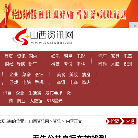
广告
首页
资讯
国内
娱乐
明星
电影
汽车
家具
电器
财经
导购
新车
科技
考试
本科
时尚
人脸
识别
企业
菜谱
烹饪
美食
美妆
瘦身
游戏
电脑
手机
商讯
电商
微店
消费
企业
生活通
发布会场
微
商
商业
大数据
315爆光
您当前的位置 ：
山西资讯网
>
资讯
> 内容正文