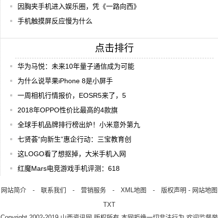
因胸夹手机进入娱乐圈，凭《一路向西》
手机触摸屏反应慢为什么
点击排行
华为马悦：未来10年量子通信成为可能
为什么说苹果iPhone 8是小屏手
一周相机行情报价，EOSR5来了，5
2018年OPPO性价比最高的4款旗
全球手机品牌排行榜出炉！小米意外第九
七贤荟“向新生”惠企行动：三宝教育创
这LOGO看了想抠掉，大米手机入网
红魔Mars电竞游戏手机评测：618
网站简介
-
联系我们
-
营销服务
-
XML地图
-
版权声明
-
网站地图
TXT
Copyright.2002-2019
山西资讯网
版权所有 本网拒绝一切非法行为 欢迎监督举