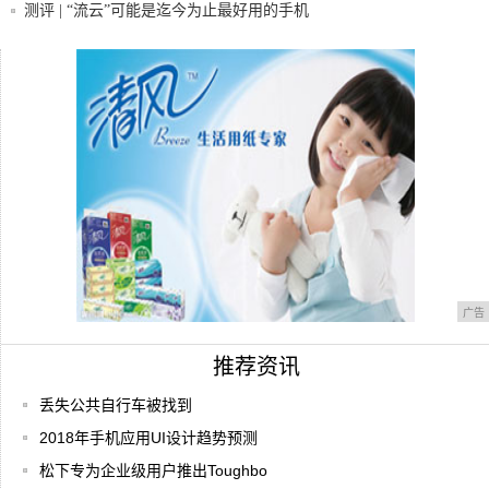
测评 | “流云”可能是迄今为止最好用的手机
全球手机品牌前10名，国产品牌占7个，洋
品牌
韩国手机网速跃居世界第一
广告
推荐资讯
丢失公共自行车被找到
2018年手机应用UI设计趋势预测
松下专为企业级用户推出Toughbo