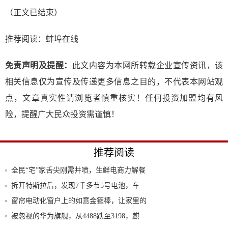
（正文已结束）
推荐阅读：
蚌埠在线
免责声明及提醒：
此文内容为本网所转载企业宣传资讯，该
相关信息仅为宣传及传递更多信息之目的，不代表本网站观
点，文章真实性请浏览者慎重核实！任何投资加盟均有风
险，提醒广大民众投资需谨慎！
推荐阅读
全民“宅”家舌尖刚需井喷，生鲜电商力解餐
桌“
拆开特斯拉后，发现7千多节5号电池，车
主：怎
窗帘电动化窗户上的如意金箍棒，让家里的
科技感
被忽视的华为旗舰，从4488跌至3198，麒