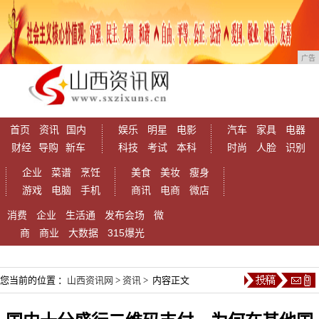
广告
首页
资讯
国内
娱乐
明星
电影
汽车
家具
电器
财经
导购
新车
科技
考试
本科
时尚
人脸
识别
企业
菜谱
烹饪
美食
美妆
瘦身
游戏
电脑
手机
商讯
电商
微店
消费
企业
生活通
发布会场
微
商
商业
大数据
315爆光
您当前的位置 ：
山西资讯网
>
资讯
> 内容正文