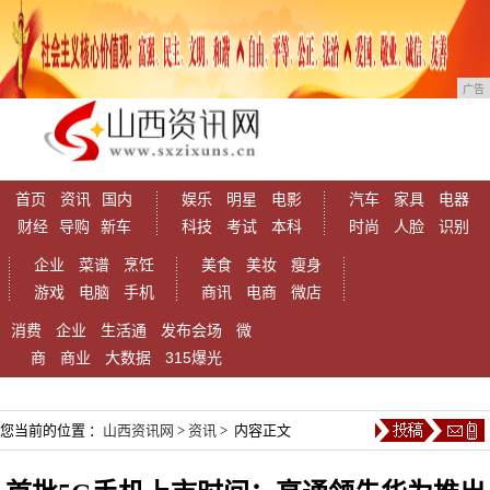
广告
首页
资讯
国内
娱乐
明星
电影
汽车
家具
电器
财经
导购
新车
科技
考试
本科
时尚
人脸
识别
企业
菜谱
烹饪
美食
美妆
瘦身
游戏
电脑
手机
商讯
电商
微店
消费
企业
生活通
发布会场
微
商
商业
大数据
315爆光
您当前的位置 ：
山西资讯网
>
资讯
> 内容正文