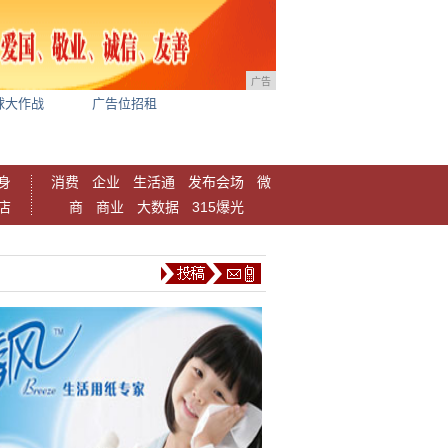
广告
球大作战
广告位招租
身
消费
企业
生活通
发布会场
微
店
商
商业
大数据
315爆光