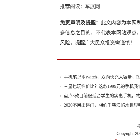
推荐阅读：
车展网
免责声明及提醒：
此文内容为本网
多信息之目的，不代表本网站观点
风险，提醒广大民众投资需谨慎！
手机笔记本switch，双向快充大容量，R
三星也玩性价比？这款1999元的手机我
盘点3款目前很适合学生的实惠手机，
2020不用出远门，相约千朝浪屿水世界
金立复活又推千元机，金立K3明天上线
金立手机发布新款机型，是你想要的那
Copyright.2