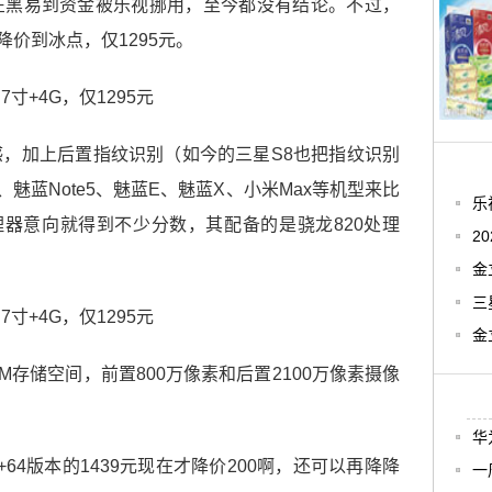
在黑易到资金被乐视挪用，至今都没有结论。不过，
降价到冰点，仅1295元。
，加上后置指纹识别（如今的三星S8也把指纹识别
、魅蓝Note5、魅蓝E、魅蓝X、小米Max等机型来比
乐
理器意向就得到不少分数，其配备的是骁龙820处理
2
金
三
金
ROM存储空间，前置800万像素和后置2100万像素摄像
华
+64版本的1439元现在才降价200啊，还可以再降降
一