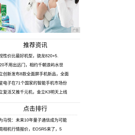
广告
推荐资讯
视性价比最好机型，骁龙820+5.
020不用出远门，相约千朝浪屿水世
立创新发布8款全面屏手机新品，全面
星电子在71个国家的智能手机市场份
立复活又推千元机，金立K3明天上线
点击排行
为马悦：未来10年量子通信成为可能
周相机行情报价，EOSR5来了，5