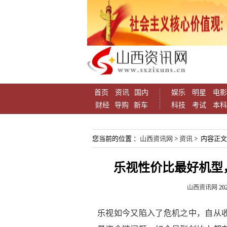
首页
资讯
国内
娱乐
明星
电影
财经
导购
新车
科技
考试
本科
您当前的位置 ：
山西资讯网
>
资讯
> 内容正文
乐视性价比最好机型，骁龙
山西资讯网
202
乐视如今又陷入了危机之中，自从