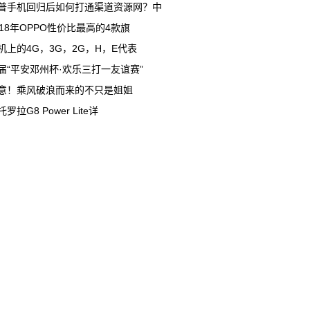
普手机回归后如何打通渠道资源网？中
018年OPPO性价比最高的4款旗
机上的4G，3G，2G，H，E代表
届“平安邓州杯·欢乐三打一友谊赛”
意！乘风破浪而来的不只是姐姐
罗拉G8 Power Lite详