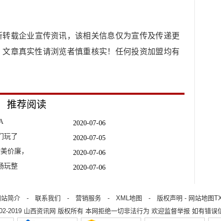
所转载企业宣传资讯，该相关信息仅为宣传及传递更
，文章真实性请浏览者慎重核实！任何投资加盟均有
推荐阅读
A
2020-07-06
们玩了
2020-07-05
物美价廉，
2020-07-06
畅玩整
2020-07-06
2020-07-06
一部手机吗
2020-07-06
网站简介
-
联系我们
-
营销服务
-
XML地图
-
版权声明
-
网站地图
T
002-2019
山西资讯网
版权所有 本网拒绝一切非法行为 欢迎监督举报 如有错误