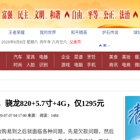
王者荣耀
我的世界
和平精英
炉石传说
球
2026年8月8日
星期六
丙午年 六月廿六
父亲节
汽车
家具
电器
企业
菜谱
烹饪
美食
美妆
瘦
时尚
人脸
识别
游戏
电脑
手机
商讯
电商
微
820+5.7寸+4G，仅1295元
0-07-07 04:17:00
来源：
阅读：1484
收购易到之后就面临各种问题，先是欠款问题，然后