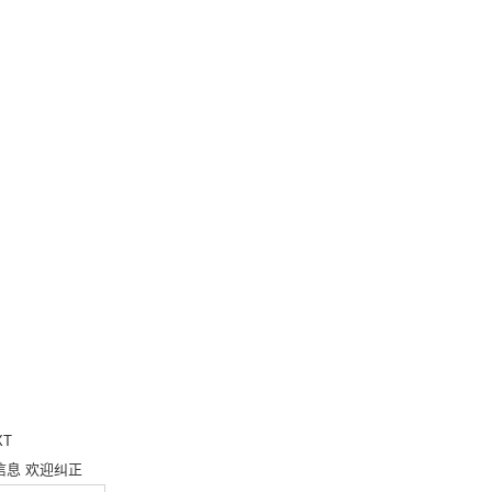
XT
信息 欢迎纠正