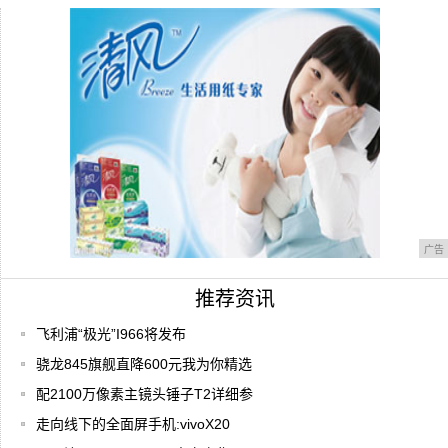
手
2015苹果发布会iPhone6s新增玫瑰金
三星重磅发布新款折叠屏手机抢占高端市场
广告
推荐资讯
飞利浦“极光”I966将发布
骁龙845旗舰直降600元我为你精选
配2100万像素主镜头锤子T2详细参
走向线下的全面屏手机:vivoX20