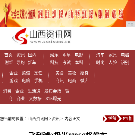
广告
首页
资讯
国内
娱乐
明星
电影
汽车
家具
电器
财经
导购
新车
科技
考试
本科
时尚
人脸
识别
企业
菜谱
烹饪
美食
美妆
瘦身
游戏
电脑
手机
商讯
电商
微店
消费
企业
生活通
发布会场
微
商
商业
大数据
315爆光
您当前的位置 ：
山西资讯网
>
资讯
> 内容正文