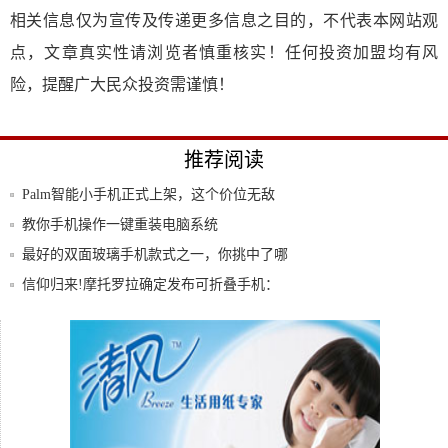
相关信息仅为宣传及传递更多信息之目的，不代表本网站观
点，文章真实性请浏览者慎重核实！任何投资加盟均有风
险，提醒广大民众投资需谨慎！
推荐阅读
Palm智能小手机正式上架，这个价位无敌
了！
教你手机操作一键重装电脑系统
最好的双面玻璃手机款式之一，你挑中了哪
位？
信仰归来!摩托罗拉确定发布可折叠手机：
用可折
360手机N5慕斯黑高配版来袭 20日将于三
松下安卓新品Eluga Note发布：竟然还