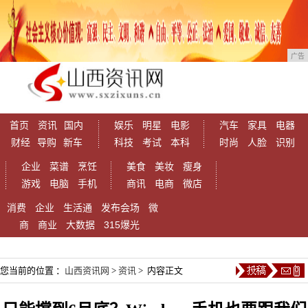
广告
首页
资讯
国内
娱乐
明星
电影
汽车
家具
电器
财经
导购
新车
科技
考试
本科
时尚
人脸
识别
企业
菜谱
烹饪
美食
美妆
瘦身
游戏
电脑
手机
商讯
电商
微店
消费
企业
生活通
发布会场
微
商
商业
大数据
315爆光
您当前的位置 ：
山西资讯网
>
资讯
> 内容正文