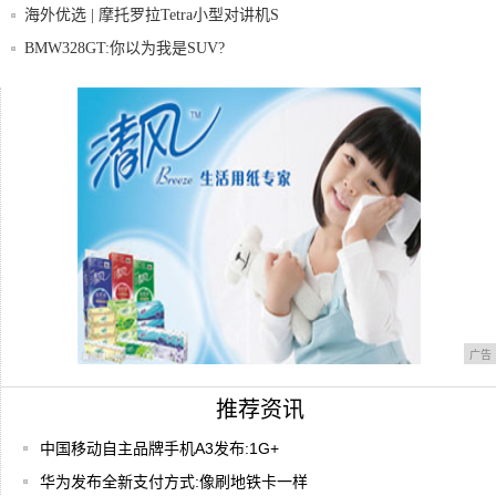
MOTOGU
海外优选 | 摩托罗拉Tetra小型对讲机S
BMW328GT:你以为我是SUV?
新iPhone千万别摔，摔了你修不起！拆机解
小米这款耳机价格刷新业内新低，亲测告诉
你值不
广告
推荐资讯
中国移动自主品牌手机A3发布:1G+
华为发布全新支付方式:像刷地铁卡一样