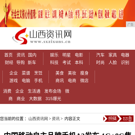
广告
首页
资讯
国内
娱乐
明星
电影
汽车
家具
电器
财经
导购
新车
科技
考试
本科
时尚
人脸
识别
企业
菜谱
烹饪
美食
美妆
瘦身
游戏
电脑
手机
商讯
电商
微店
消费
企业
生活通
发布会场
微
商
商业
大数据
315爆光
您当前的位置 ：
山西资讯网
>
资讯
> 内容正文