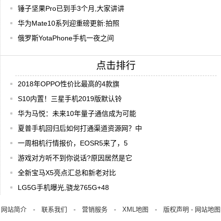
锤子坚果Pro已到手3个月,大家讲讲
华为Mate10系列迎重磅更新:拍照
俄罗斯YotaPhone手机一夜之间
点击排行
2018年OPPO性价比最高的4款旗
S10内置！三星手机2019版默认铃
华为马悦：未来10年量子通信成为可能
夏普手机回归后如何打通渠道资源网？中
一周相机行情报价，EOSR5来了，5
游戏对方听不到你说话?原因居然是它
全新宝马X5亮点汇总和新老对比
LG5G手机曝光,骁龙765G+48
网站简介
-
联系我们
-
营销服务
-
XML地图
-
版权声明
-
网站地图