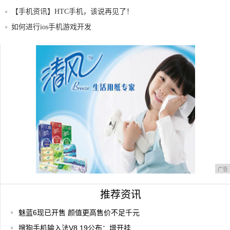
一下，
【手机资讯】HTC手机，该说再见了！
如何进行ios手机游戏开发
“疫“外的夏天，新自由光2.0T给你意外惊喜
为什么说苹果iPhone 8是小屏手机的绝对
广告
推荐资讯
魅蓝6现已开售 颜值更高售价不足千元
搜狗手机输入法V8.19公布：增开挂