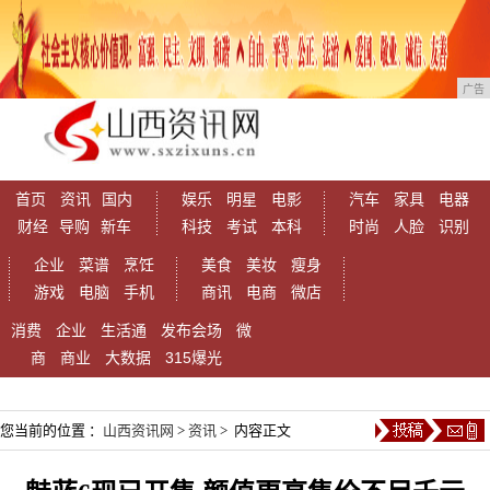
广告
首页
资讯
国内
娱乐
明星
电影
汽车
家具
电器
财经
导购
新车
科技
考试
本科
时尚
人脸
识别
企业
菜谱
烹饪
美食
美妆
瘦身
游戏
电脑
手机
商讯
电商
微店
消费
企业
生活通
发布会场
微
商
商业
大数据
315爆光
您当前的位置 ：
山西资讯网
>
资讯
> 内容正文