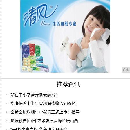
“周芷若”周海媚真会穿，印花长裙配腰带时
髦高
广告
推荐资讯
站在中小学营养餐最前沿！
华海保险上半年实现保费收入9.69亿
全新全能旗舰SUV揽境正式上市！指导
论坛预告|中国·艺术发展高峰论坛山西
“品味·奢享之旅”华美珠宝品鉴会