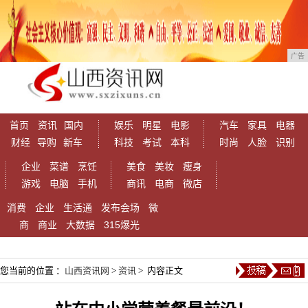
广告
首页
资讯
国内
娱乐
明星
电影
汽车
家具
电器
财经
导购
新车
科技
考试
本科
时尚
人脸
识别
企业
菜谱
烹饪
美食
美妆
瘦身
游戏
电脑
手机
商讯
电商
微店
消费
企业
生活通
发布会场
微
商
商业
大数据
315爆光
您当前的位置 ：
山西资讯网
>
资讯
> 内容正文