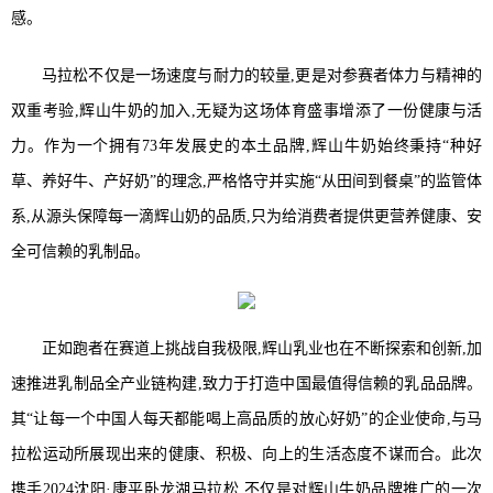
感。
马拉松不仅是一场速度与耐力的较量,更是对参赛者体力与精神的
双重考验,辉山牛奶的加入,无疑为这场体育盛事增添了一份健康与活
力。作为一个拥有73年发展史的本土品牌,辉山牛奶始终秉持“种好
草、养好牛、产好奶”的理念,严格恪守并实施“从田间到餐桌”的监管体
系,从源头保障每一滴辉山奶的品质,只为给消费者提供更营养健康、安
全可信赖的乳制品。
正如跑者在赛道上挑战自我极限,辉山乳业也在不断探索和创新,加
速推进乳制品全产业链构建,致力于打造中国最值得信赖的乳品品牌。
其“让每一个中国人每天都能喝上高品质的放心好奶”的企业使命,与马
拉松运动所展现出来的健康、积极、向上的生活态度不谋而合。此次
携手2024沈阳·康平卧龙湖马拉松,不仅是对辉山牛奶品牌推广的一次