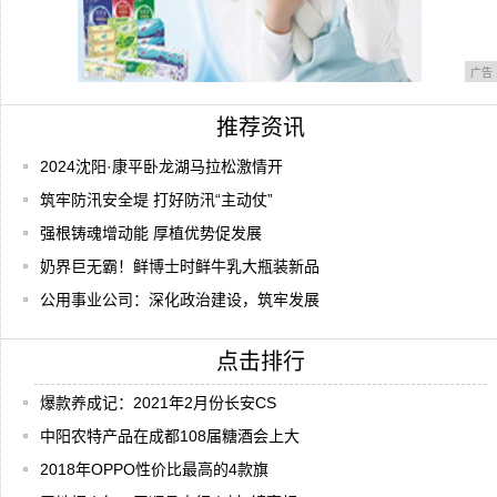
广告
推荐资讯
2024沈阳·康平卧龙湖马拉松激情开
筑牢防汛安全堤 打好防汛“主动仗”
强根铸魂增动能 厚植优势促发展
奶界巨无霸！鲜博士时鲜牛乳大瓶装新品
公用事业公司：深化政治建设，筑牢发展
点击排行
爆款养成记：2021年2月份长安CS
中阳农特产品在成都108届糖酒会上大
2018年OPPO性价比最高的4款旗