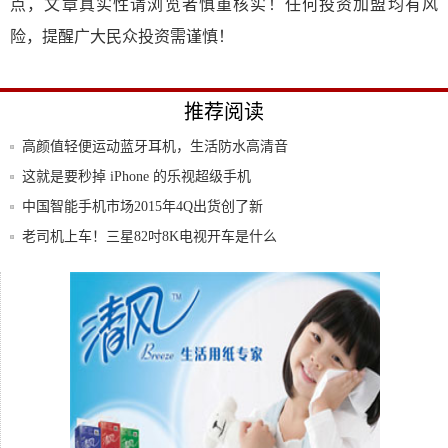
点，文章真实性请浏览者慎重核实！任何投资加盟均有风
险，提醒广大民众投资需谨慎！
推荐阅读
高颜值轻便运动蓝牙耳机，生活防水高清音
质，降
这就是要秒掉 iPhone 的乐视超级手机
中国智能手机市场2015年4Q出货创了新
高，
老司机上车！三星82吋8K电视开车是什么
感受
安兔兔鲁大师双第一 努比亚红魔5G创跑分
历史
不一定要4000块才叫商务手机 各价位段商
务