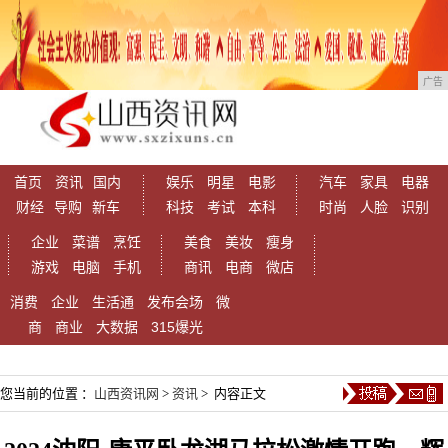
广告
首页
资讯
国内
娱乐
明星
电影
汽车
家具
电器
财经
导购
新车
科技
考试
本科
时尚
人脸
识别
企业
菜谱
烹饪
美食
美妆
瘦身
游戏
电脑
手机
商讯
电商
微店
消费
企业
生活通
发布会场
微
商
商业
大数据
315爆光
您当前的位置 ：
山西资讯网
>
资讯
> 内容正文