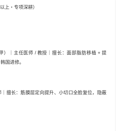
以上・专项深耕）
）｜主任医师 / 教授｜擅长：面部脂肪移植 + 提
/ 韩国进修。
师｜擅长：筋膜层定向提升、小切口全脸复位，隐蔽