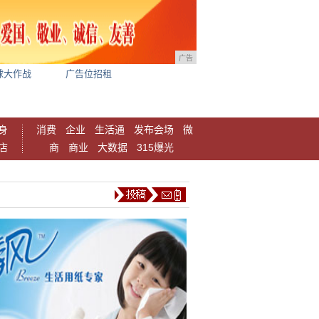
广告
球大作战
广告位招租
身
消费
企业
生活通
发布会场
微
店
商
商业
大数据
315爆光