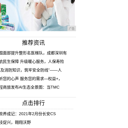
广告
推荐资讯
国面部提升整形名医梯队，成都深圳有
航民生保障 升级暖心服务，人保寿险
普及消防知识，筑牢安全防线”——人
听您的心声 服务您的需求—权益+，
程商旅发布AI生态全景图：当TMC
点击排行
款养成记：2021年2月份长安CS
技促兴，翱翔沃野