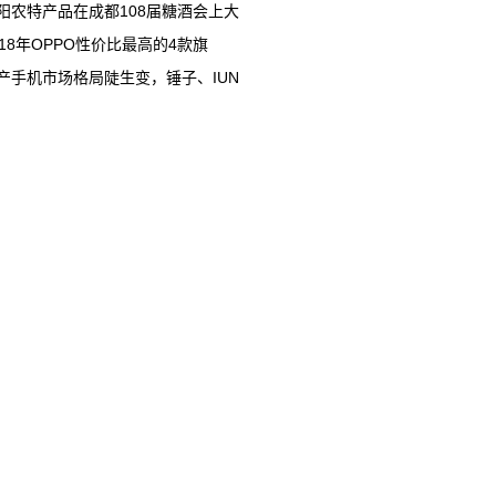
阳农特产品在成都108届糖酒会上大
018年OPPO性价比最高的4款旗
产手机市场格局陡生变，锤子、IUN