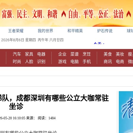
王者荣耀
我的世界
和平精英
炉石传说
球
2026年8月6日
星期四
丙午年 六月廿四
汽车
家具
电器
企业
菜谱
烹饪
美食
美妆
瘦
时尚
人脸
识别
游戏
电脑
手机
商讯
电商
微
梯队，成都深圳有哪些公立大咖常驻
坐诊
6-05-20 16:10:05
来源：
阅读：1484