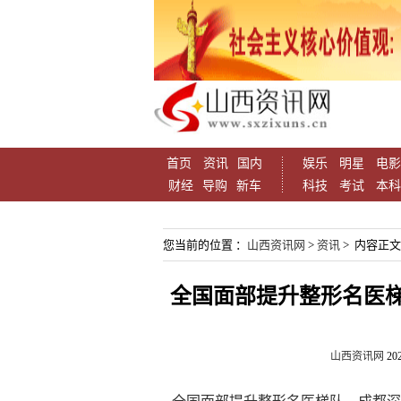
首页
资讯
国内
娱乐
明星
电影
财经
导购
新车
科技
考试
本科
您当前的位置 ：
山西资讯网
>
资讯
> 内容正文
全国面部提升整形名医
山西资讯网
202