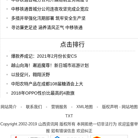
中移铁通晋城分公司连夜攻坚完成企宽应
多措并举强化汛期部署 筑牢安全生产坚
寻访廉吏足迹 涵养清风正气 中移铁通
点击排行
爆款养成记：2021年2月份长安CS
越山向海！邂逅魔尊！新日城市巡游计划
以技促兴，翱翔沃野
中阳农特产品在成都108届糖酒会上大
2018年OPPO性价比最高的4款旗
网站简介
-
联系我们
-
营销服务
-
XML地图
-
版权声明
-
网站地图
TXT
Copyright.2002-2019
山西资讯网
版权所有 本网拒绝一切非法行为 欢迎监督举
报 如有错误信息 欢迎纠正