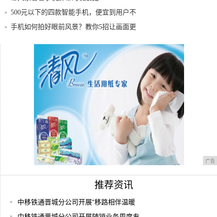
500元以下的四款智能手机，便宜到用户不
敢入
手机如何拍好眼前风景？教你5招让画面更
有层次
三步教你设置任意手机铃声，即使你的手机
没有自
乞丐还是富豪?锋尚Pro2教你如何自由切换
人
广告
推荐资讯
中移铁通晋城分公司开展“移路相伴温暖
中移铁通晋城分公司开展随销业务周度专