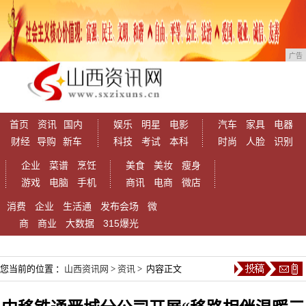
广告
首页
资讯
国内
娱乐
明星
电影
汽车
家具
电器
财经
导购
新车
科技
考试
本科
时尚
人脸
识别
企业
菜谱
烹饪
美食
美妆
瘦身
游戏
电脑
手机
商讯
电商
微店
消费
企业
生活通
发布会场
微
商
商业
大数据
315爆光
您当前的位置 ：
山西资讯网
>
资讯
> 内容正文