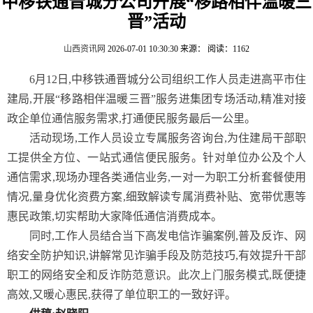
中移铁通晋城分公司开展“移路相伴温暖三
晋”活动
山西资讯网
2026-07-01 10:30:30
来源：
阅读：1162
6月12日,中移铁通晋城分公司组织工作人员走进高平市住
建局,开展“移路相伴温暖三晋”服务进集团专场活动,精准对接
政企单位通信服务需求,打通便民服务最后一公里。
活动现场,工作人员设立专属服务咨询台,为住建局干部职
工提供全方位、一站式通信便民服务。针对单位办公及个人
通信需求,现场办理各类通信业务,一对一为职工分析套餐使用
情况,量身优化资费方案,细致解读专属消费补贴、宽带优惠等
惠民政策,切实帮助大家降低通信消费成本。
同时,工作人员结合当下高发电信诈骗案例,普及反诈、网
络安全防护知识,讲解常见诈骗手段及防范技巧,有效提升干部
职工的网络安全和反诈防范意识。此次上门服务模式,既便捷
高效,又暖心惠民,获得了单位职工的一致好评。