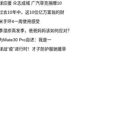
球应援 众志成城 广汽菲克捐赠10
过去10年中，这10位亿万富翁的财
米手环4一周使用感受
季湿疹高发季，爸爸妈妈该如何应对？
为Mate30 Pro自述：我是一
球战“疫”进行时！才子防护服驰援菲