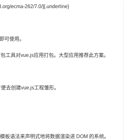
.org/ecma-262/7.0/]{.underline}
s的库即可使用。
打包工具对vue.js应用打包。大型应用推荐此方案。
方便去创建vue.js工程雏形。
洁的模板语法来声明式地将数据渲染进 DOM 的系统。