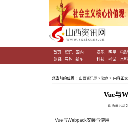
首页
资讯
国内
娱乐
明星
电影
财经
导购
新车
科技
考试
本科
您当前的位置 ：
山西资讯网
>
微商
> 内容正文
Vue与
山西资讯网
2
Vue与Webpack安装与使用