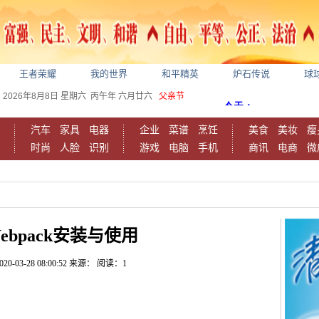
王者荣耀
我的世界
和平精英
炉石传说
球
2026年8月8日
星期六
丙午年 六月廿六
父亲节
汽车
家具
电器
企业
菜谱
烹饪
美食
美妆
瘦
时尚
人脸
识别
游戏
电脑
手机
商讯
电商
微
Webpack安装与使用
020-03-28 08:00:52
来源：
阅读：1