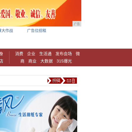
广告
球大作战
广告位招租
身
消费
企业
生活通
发布会场
微
店
商
商业
大数据
315爆光