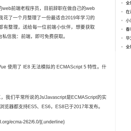
全
web前端老程序员，目前辞职在做自己的web
在
花了一个月整理了一份最适合2019年学习的
小
架都有整理，送给每一位前端小伙伴，想要获取
春
台私信我：前端，即可免费获取。
华
全
e 使用了 IE8 无法模拟的 ECMAScript 5 特性。什
我们平常所说的Js/Javascript是ECMAScript的实
览器都支持ES5、ES6，ES8已于2017年发布。
.org/ecma-262/6.0/]{.underline}