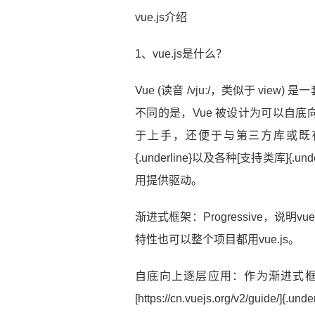
vue.js介绍
1、vue.js是什么？
​Vue (读音 /vjuː/，类似于 v
不同的是，Vue 被设计为可以自底
于上手，还便于与第三方库或既
{.underline}以及各种[支持类库]{
用提供驱动。
渐进式框架：Progressive，说明v
特性也可以整个项目都用vue.js。
自底向上逐层应用：作为渐进式
[https://cn.vuejs.org/v2/guide/]{.unde