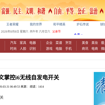
王者荣耀
我的世界
和平精英
炉石传说
球
2026年8月8日
星期六
丙午年 六月廿六
父亲节
汽车
家具
电器
企业
菜谱
烹饪
美食
美妆
瘦
时尚
人脸
识别
游戏
电脑
手机
商讯
电商
微
一文掌控i6无线自发电开关
0-03-31 06:49:53
来源：
阅读：1414