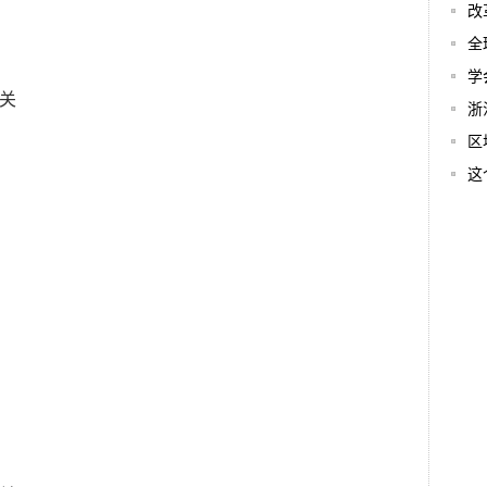
改
全
学
浙
区
这