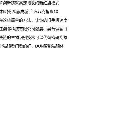
革创新铸就高速增长的新红旗模式
球应援 众志成城 广汽菲克捐赠10
会这些简单的方法，让你的旧手机速度
江创邻科技有限公司张晨、吴菁做客《
块链的生物识别技术可以代替密码乱象
个猫眼看门看的好，DUN智能猫眼体