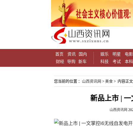
首页
资讯
国内
娱乐
明星
电影
财经
导购
新车
科技
考试
本科
您当前的位置 ：
山西资讯网
>
美食
> 内容正文
新品上市 | 
山西资讯网
202