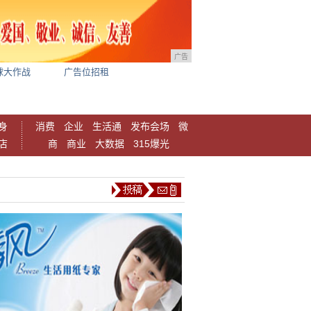
广告
球大作战
广告位招租
身
消费
企业
生活通
发布会场
微
店
商
商业
大数据
315爆光