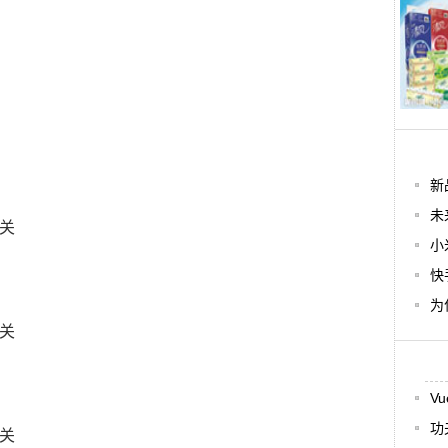
新
未
小
快
为
V
功