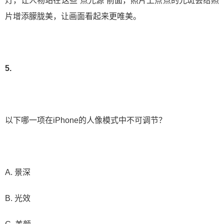
灯，让人物站在这些“点光源”前面，照片上点点的光斑会给照
片增添朦胧美，让画面看起来更唯美。
5.
以下哪一项在iPhone的人像模式中不可调节？
A. 景深
B. 光效