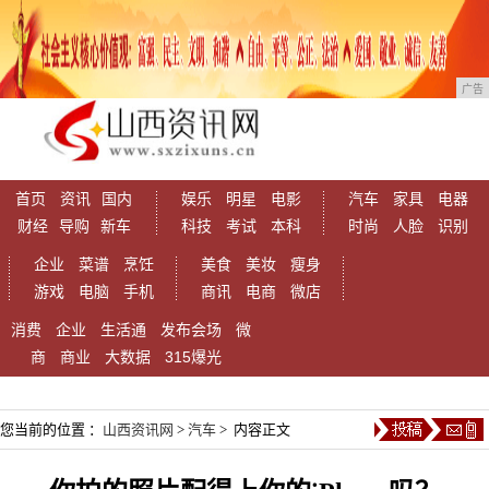
广告
首页
资讯
国内
娱乐
明星
电影
汽车
家具
电器
财经
导购
新车
科技
考试
本科
时尚
人脸
识别
企业
菜谱
烹饪
美食
美妆
瘦身
游戏
电脑
手机
商讯
电商
微店
消费
企业
生活通
发布会场
微
商
商业
大数据
315爆光
您当前的位置 ：
山西资讯网
>
汽车
> 内容正文