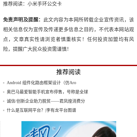
推荐阅读：
小米手环公交卡
免责声明及提醒：
此文内容为本网所转载企业宣传资讯，该
相关信息仅为宣传及传递更多信息之目的，不代表本网站观
点，文章真实性请浏览者慎重核实！任何投资加盟均有风
险，提醒广大民众投资需谨慎！
推荐阅读
Android 组件化路由框架设计（仿Aro
奥巴马最爱智能手机宣布停售，号称是全球
最安全
诚信/创新企业助力脱贫——君凤煌消费分
红共享
什么是互联网平台？|李有龙平台图谱
（一）
学会这些简单的方法，让你的旧手机速度流
畅到飞
开启全新起点 阿里巴巴设立“防疫直采全球