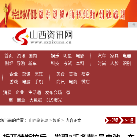
广告
首页
资讯
国内
娱乐
明星
电影
汽车
家具
电器
财经
导购
新车
科技
考试
本科
时尚
人脸
识别
企业
菜谱
烹饪
美食
美妆
瘦身
游戏
电脑
手机
商讯
电商
微店
消费
企业
生活通
发布会场
微
商
商业
大数据
315爆光
您当前的位置 ：
山西资讯网
>
娱乐
> 内容正文