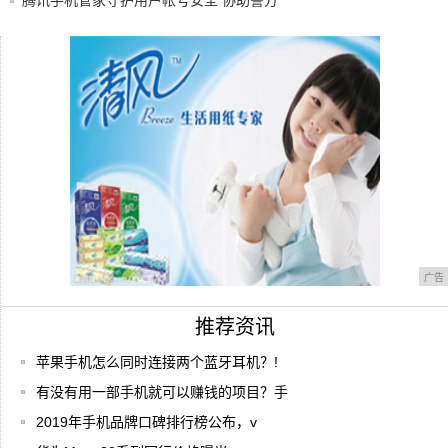
腾讯手机管家守护用户帐号安全 协助警方
打击盗
大家觉得苹果5g手机什么时候能上市 苹果
5g
乐次元礼约送惊天壕礼 揭360手机助手5年
分
广告
推荐资讯
苹果手机怎么同时连接两个蓝牙耳机？!
有没有用一部手机就可以赚钱的项目？手
2019年手机品牌口碑排行榜公布，v