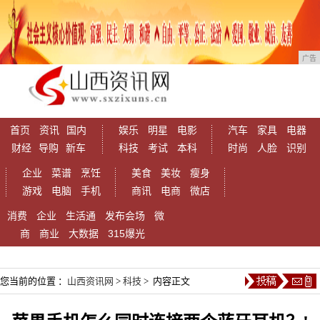
广告
首页
资讯
国内
娱乐
明星
电影
汽车
家具
电器
财经
导购
新车
科技
考试
本科
时尚
人脸
识别
企业
菜谱
烹饪
美食
美妆
瘦身
游戏
电脑
手机
商讯
电商
微店
消费
企业
生活通
发布会场
微
商
商业
大数据
315爆光
您当前的位置 ：
山西资讯网
>
科技
> 内容正文