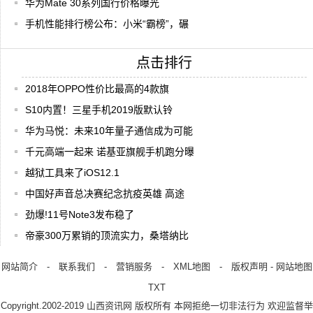
华为Mate 30系列国行价格曝光
手机性能排行榜公布：小米“霸榜”，碾
点击排行
2018年OPPO性价比最高的4款旗
S10内置！三星手机2019版默认铃
华为马悦：未来10年量子通信成为可能
千元高端一起来 诺基亚旗舰手机跑分曝
越狱工具来了iOS12.1
中国好声音总决赛纪念抗疫英雄 高途
劲爆!11号Note3发布稳了
帝豪300万累销的顶流实力，桑塔纳比
网站简介
-
联系我们
-
营销服务
-
XML地图
-
版权声明
-
网站地图
TXT
Copyright.2002-2019
山西资讯网
版权所有 本网拒绝一切非法行为 欢迎监督举