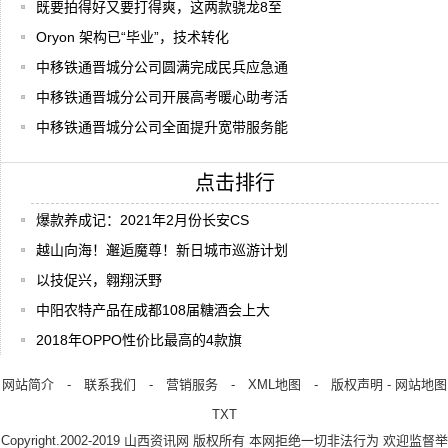
既要拍得好又要打得爽，这两款骁龙8至
Oryon 架构已“毕业”，技术转化
中移铁通晋城分公司圆满完成民兵应急通
中移铁通晋城分公司开展高考暖心助考活
中移铁通晋城分公司全面提升宽带服务能
点击排行
爆款养成记：2021年2月份长安CS
越山向海！邂逅魔尊！新日城市巡游计划
以技促兴，翱翔沃野
中阳农特产品在成都108届糖酒会上大
2018年OPPO性价比最高的4款旗
网站简介
-
联系我们
-
营销服务
-
XML地图
-
版权声明
-
网站地图
TXT
Copyright.2002-2019
山西资讯网
版权所有 本网拒绝一切非法行为 欢迎监督举