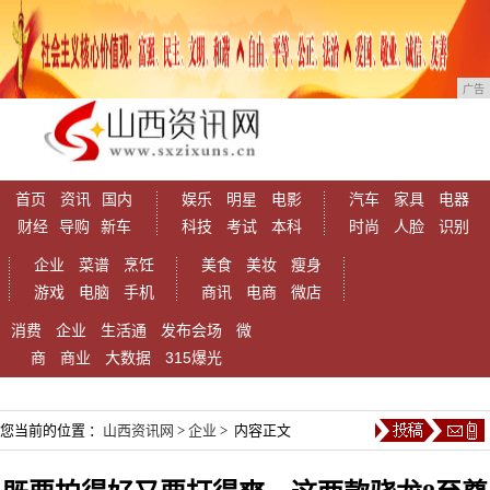
广告
首页
资讯
国内
娱乐
明星
电影
汽车
家具
电器
财经
导购
新车
科技
考试
本科
时尚
人脸
识别
企业
菜谱
烹饪
美食
美妆
瘦身
游戏
电脑
手机
商讯
电商
微店
消费
企业
生活通
发布会场
微
商
商业
大数据
315爆光
您当前的位置 ：
山西资讯网
>
企业
> 内容正文