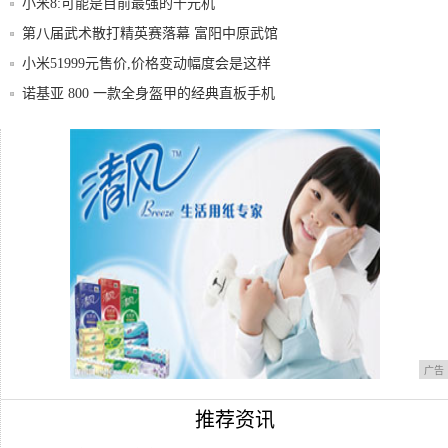
小米8:可能是目前最强的千元机
第八届武术散打精英赛落幕 富阳中原武馆
散打馆
小米51999元售价,价格变动幅度会是这样
诺基亚 800 一款全身盔甲的经典直板手机
像素的变化 手机拍照党真应该来看看
论坛预告|中国·艺术发展高峰论坛山西分会
论坛
广告
推荐资讯