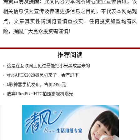
免责声明及提醒：
此文内容为本网所转载企业宣传资讯，该
相关信息仅为宣传及传递更多信息之目的，不代表本网站观
点，文章真实性请浏览者慎重核实！任何投资加盟均有风
险，提醒广大民众投资需谨慎！
推荐阅读
这是在互联网上见过最能把小米黑成黑米的
段子!
vivoAPEX2020概念机来了，会有屏下
k歌神器手机发布，售价2498元
放弃UltraPixelHTC拍照旗舰机曝光
手机的拍照效果不取决于像素
不选贵只选对！小编力荐十款低价高配机