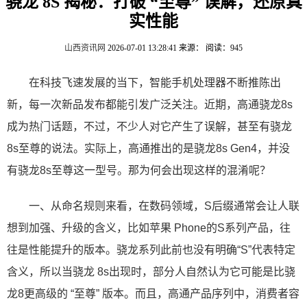
骁龙 8S 揭秘：打破 “至尊” 误解，还原真
实性能
山西资讯网
2026-07-01 13:28:41
来源：
阅读：945
在科技飞速发展的当下，智能手机处理器不断推陈出
新，每一次新品发布都能引发广泛关注。近期，高通骁龙8s
成为热门话题，不过，不少人对它产生了误解，甚至有骁龙
8s至尊的说法。实际上，高通推出的是骁龙8s Gen4，并没
有骁龙8s至尊这一型号。那为何会出现这样的混淆呢？
一、从命名规则来看，在数码领域，S后缀通常会让人联
想到加强、升级的含义，比如苹果 Phone的S系列产品，往
往是性能提升的版本。骁龙系列此前也没有明确“S”代表特定
含义，所以当骁龙 8s出现时，部分人自然认为它可能是比骁
龙8更高级的 “至尊” 版本。而且，高通产品序列中，消费者容