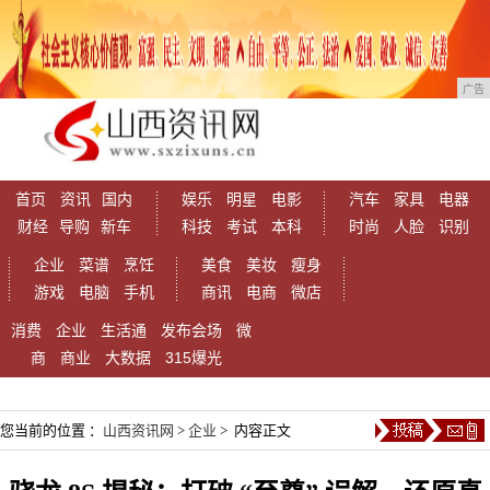
广告
首页
资讯
国内
娱乐
明星
电影
汽车
家具
电器
财经
导购
新车
科技
考试
本科
时尚
人脸
识别
企业
菜谱
烹饪
美食
美妆
瘦身
游戏
电脑
手机
商讯
电商
微店
消费
企业
生活通
发布会场
微
商
商业
大数据
315爆光
您当前的位置 ：
山西资讯网
>
企业
> 内容正文