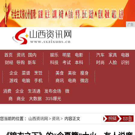
广告
首页
资讯
国内
娱乐
明星
电影
汽车
家具
电器
财经
导购
新车
科技
考试
本科
时尚
人脸
识别
企业
菜谱
烹饪
美食
美妆
瘦身
游戏
电脑
手机
商讯
电商
微店
消费
企业
生活通
发布会场
微
商
商业
大数据
315爆光
您当前的位置 ：
山西资讯网
>
资讯
> 内容正文