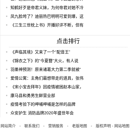
知鹤好歹是帝君义妹，为何帝君对她不冷
凤九脸垮了？迪丽热巴明明可爱到爆，这
《三生三世枕上书》开播好评不断，但有
点击排行
《声临其境》又来了一个“配音王”
《锦衣之下》的“今夏簪”大火，有人说
羽墨神预测！原来诸葛大力第二季就被“
爱情公寓：主角们最想带走的道具，张伟
《宋小宝去拜年》因疫情被困赵本山家，
康马县和勇男生鲜营业部
疫情考验下的呷哺呷哺是怎样的品牌
众安护生 消防品牌2020年盛世年会
网站简介
-
联系我们
-
营销服务
-
老版地图
-
版权声明
-
网站地图