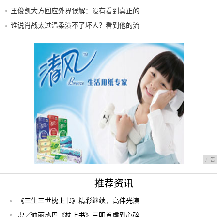
像，唱
王俊凯大方回应外界误解：没有看到真正的
我是他
谁说肖战太过温柔演不了坏人？看到他的流
氓形象
感受一下邓伦角色塑造力
《枕上书》帝君为什么爱上白凤九？看看这
些细节
广告
推荐资讯
《三生三世枕上书》精彩继续，高伟光演
雷／迪丽热巴《枕上书》三叩首虐到心碎