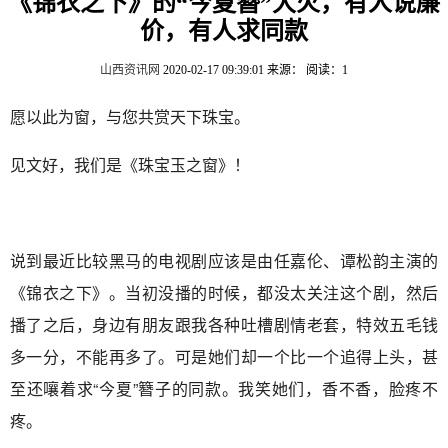
《锦衣之下》的“今夏簪”大火，有人说廉
价，有人求同款
山西资讯网
2020-02-17 09:39:01
来源：
阅读：1
愿以此为窗，与您共赏天下珠宝。
见文好，我们是《珠宝玉之窗》！
说到最近比较黑马的电视剧应该是由任嘉伦、谭松韵主演的
《锦衣之下》。当初没播的时候，都没太关注这个剧，然后
播了之后，身边有朋友跟我各种吐槽剧情老套，特效五毛钱
多一分，不能再多了。可是她们却一个比一个追得上头，甚
至还嚷着求“今夏”簪子的同款。我笑她们，香不香，脸疼不
疼。