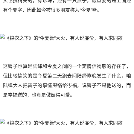
实也挺精美的，有珍珠，还有一只燕子，最重要的是上面还
有个夏字，因此如今被很多朋友称为“今夏”簪。
这簪子也算是陆绛和今夏之间的一个定情信物般的存在了，
但比较搞笑的是今夏第二天跑去问陆绎昨晚发生了什么，咱
陆绎大人把簪子的事情甩锅给岑福，说簪子不是他送的，而
是岑福送的，也真是傲娇得可爱。