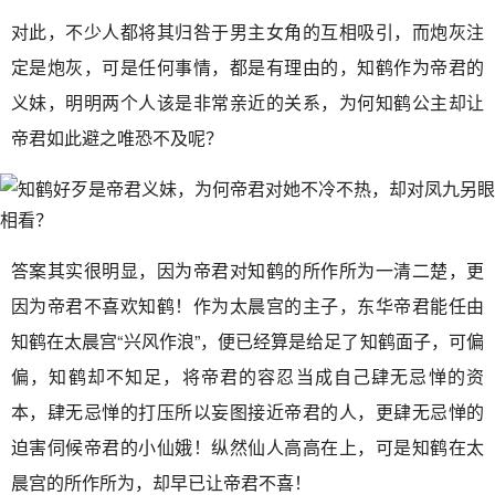
对此，不少人都将其归咎于男主女角的互相吸引，而炮灰注
定是炮灰，可是任何事情，都是有理由的，知鹤作为帝君的
义妹，明明两个人该是非常亲近的关系，为何知鹤公主却让
帝君如此避之唯恐不及呢？
答案其实很明显，因为帝君对知鹤的所作所为一清二楚，更
因为帝君不喜欢知鹤！作为太晨宫的主子，东华帝君能任由
知鹤在太晨宫“兴风作浪”，便已经算是给足了知鹤面子，可偏
偏，知鹤却不知足，将帝君的容忍当成自己肆无忌惮的资
本，肆无忌惮的打压所以妄图接近帝君的人，更肆无忌惮的
迫害伺候帝君的小仙娥！纵然仙人高高在上，可是知鹤在太
晨宫的所作所为，却早已让帝君不喜！