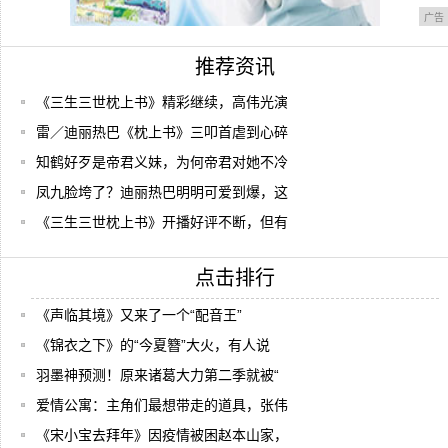
广告
推荐资讯
《三生三世枕上书》精彩继续，高伟光演
雷／迪丽热巴《枕上书》三叩首虐到心碎
知鹤好歹是帝君义妹，为何帝君对她不冷
凤九脸垮了？迪丽热巴明明可爱到爆，这
《三生三世枕上书》开播好评不断，但有
点击排行
《声临其境》又来了一个“配音王”
《锦衣之下》的“今夏簪”大火，有人说
羽墨神预测！原来诸葛大力第二季就被“
爱情公寓：主角们最想带走的道具，张伟
《宋小宝去拜年》因疫情被困赵本山家，