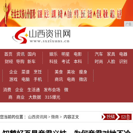
广告
首页
资讯
国内
娱乐
明星
电影
汽车
家具
电器
财经
导购
新车
科技
考试
本科
时尚
人脸
识别
企业
菜谱
烹饪
美食
美妆
瘦身
游戏
电脑
手机
商讯
电商
微店
消费
企业
生活通
发布会场
微
商
商业
大数据
315爆光
您当前的位置 ：
山西资讯网
>
微商
> 内容正文