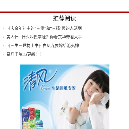
推荐阅读
《庆余年》中的“三傻”和“三精”傻的人活到
最
美人计 | 什么叫巴掌脸？你看东华帝君大手
中
《三生三世枕上书》白凤九要嫁给沧夷神
君？东华
易烊千玺ins更新！！
杨幂的“动漫发卡”火了，本以为会很单调，
却成
《天天向上》出大招太泪奔！矢野浩二8年
后回归