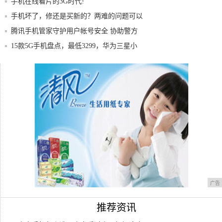
手机在线看片的3G时代!
手机坏了，修还是买新的？两难的问题可以
这样选
腾讯手机管家守护用户帐号安全 协助警方
打击盗
15款5G手机盘点，最低3299，华为三星小
数字化营销管理工具——传统企业从“弱关
系”到
拍照手机排行榜，最便宜的几台2500不到!
广告
推荐资讯