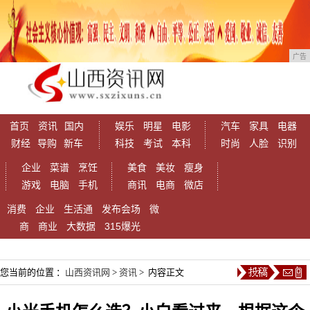
广告
首页
资讯
国内
娱乐
明星
电影
汽车
家具
电器
财经
导购
新车
科技
考试
本科
时尚
人脸
识别
企业
菜谱
烹饪
美食
美妆
瘦身
游戏
电脑
手机
商讯
电商
微店
消费
企业
生活通
发布会场
微
商
商业
大数据
315爆光
您当前的位置 ：
山西资讯网
>
资讯
> 内容正文