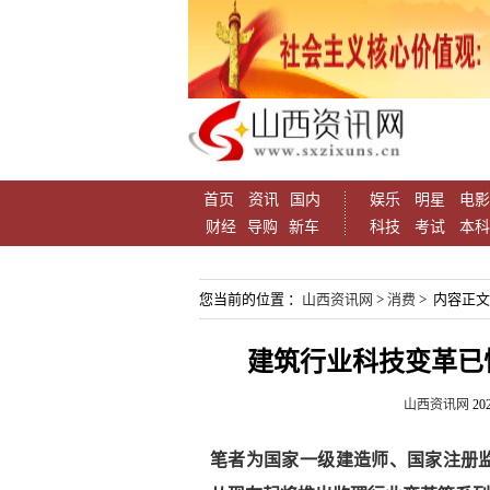
首页
资讯
国内
娱乐
明星
电影
财经
导购
新车
科技
考试
本科
您当前的位置 ：
山西资讯网
>
消费
> 内容正文
建筑行业科技变革已
山西资讯网
202
笔者为国家一级建造师、国家注册监