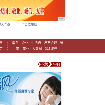
广告
球大作战
广告位招租
身
消费
企业
生活通
发布会场
微
店
商
商业
大数据
315爆光