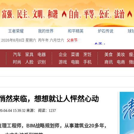
王者荣耀
我的世界
和平精英
炉石传说
球
2026年8月8日
星期六
丙午年 六月廿六
父亲节
汽车
家具
电器
企业
菜谱
烹饪
美食
美妆
瘦
时尚
人脸
识别
游戏
电脑
手机
商讯
电商
微
悄然来临，想想就让人怦然心动
0-04-04 15:39:32
来源：
阅读：1237
理工程师，BIM战略规划师，从事建筑业20多年，