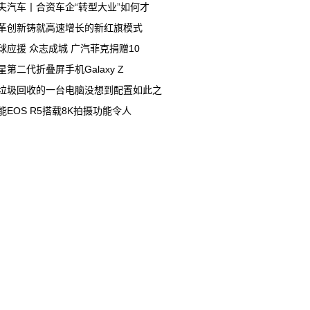
夫汽车丨合资车企“转型大业”如何才
革创新铸就高速增长的新红旗模式
球应援 众志成城 广汽菲克捐赠10
星第二代折叠屏手机Galaxy Z
垃圾回收的一台电脑没想到配置如此之
能EOS R5搭载8K拍摄功能令人