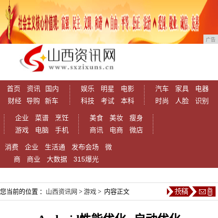
广告
首页
资讯
国内
娱乐
明星
电影
汽车
家具
电器
财经
导购
新车
科技
考试
本科
时尚
人脸
识别
企业
菜谱
烹饪
美食
美妆
瘦身
游戏
电脑
手机
商讯
电商
微店
消费
企业
生活通
发布会场
微
商
商业
大数据
315爆光
您当前的位置 ：
山西资讯网
>
游戏
> 内容正文