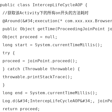
public class IntercepLifeCycleAOP {
 //获取该Activity下的所有on开头的方法耗时
 @Around(&#34;execution(* com.xxx.xxx.Browse
 public Object getTime(ProceedingJoinPoint j
 Object proceed = null;
 long start = System.currentTimeMillis();
 try {
 proceed = joinPoint.proceed();
 } catch (Throwable throwable) {
 throwable.printStackTrace();
 }
 long end = System.currentTimeMillis();
 Log.d(&#34;IntercepLifeCycleAOP&#34;, join
 return proceed;