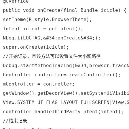
 @Override
 public void onCreate(final Bundle icicle) {
 setTheme(R.style.BrowserTheme);
 Intent intent = getIntent();
 NLog.i(LOGTAG,&#34;onCreate&#34;);
 super.onCreate(icicle);
 //开始记录，且该方法可以设置文件大小和路径
 Debug.startMethodTracing(&#34;browser.trace
 Controller controller=createController();
 mController = controller;
 getWindow().getDecorView().setSystemUiVisib
 View.SYSTEM_UI_FLAG_LAYOUT_FULLSCREEN|View.
 controller.handleThirdPartyIntent(intent);
 //结束记录