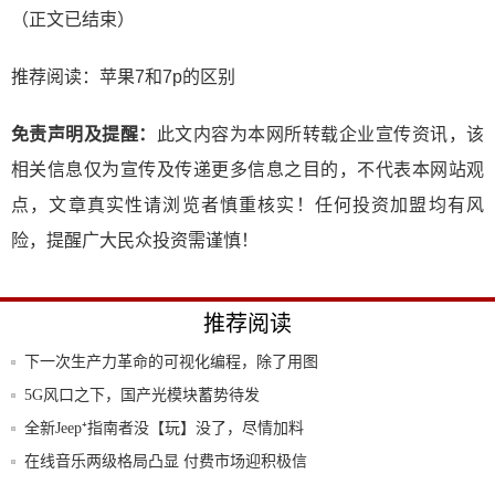
（正文已结束）
推荐阅读：
苹果7和7p的区别
免责声明及提醒：
此文内容为本网所转载企业宣传资讯，该
相关信息仅为宣传及传递更多信息之目的，不代表本网站观
点，文章真实性请浏览者慎重核实！任何投资加盟均有风
险，提醒广大民众投资需谨慎！
推荐阅读
下一次生产力革命的可视化编程，除了用图
形，现
5G风口之下，国产光模块蓄势待发
全新Jeep⁺指南者没【玩】没了，尽情加料
在线音乐两级格局凸显 付费市场迎积极信
号
区块链大爆发，普通人怎么投资？有哪些渠