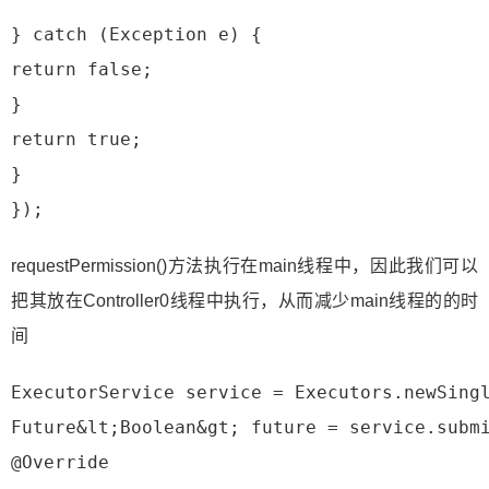
 } catch (Exception e) {
 return false;
 }
 return true;
 }
 });
requestPermission()方法执行在main线程中，因此我们可以
把其放在Controller0线程中执行，从而减少main线程的的时
间
 ExecutorService service = Executors.newSing
 Future&lt;Boolean&gt; future = service.subm
 @Override