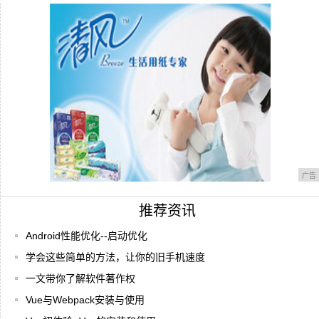
道？
被忽视的华为旗舰，从4488跌至3198，麒
广告
推荐资讯
Android性能优化--启动优化
学会这些简单的方法，让你的旧手机速度
一文带你了解软件著作权
Vue与Webpack安装与使用