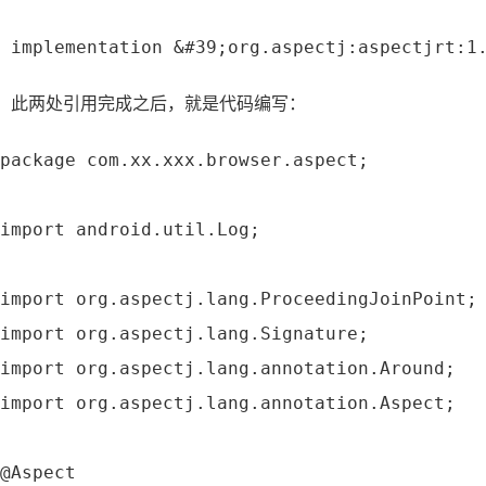
 implementation &#39;org.aspectj:aspectjrt:1
此两处引用完成之后，就是代码编写：
package com.xx.xxx.browser.aspect;
import android.util.Log;
import org.aspectj.lang.ProceedingJoinPoint;
import org.aspectj.lang.Signature;
import org.aspectj.lang.annotation.Around;
import org.aspectj.lang.annotation.Aspect;
@Aspect