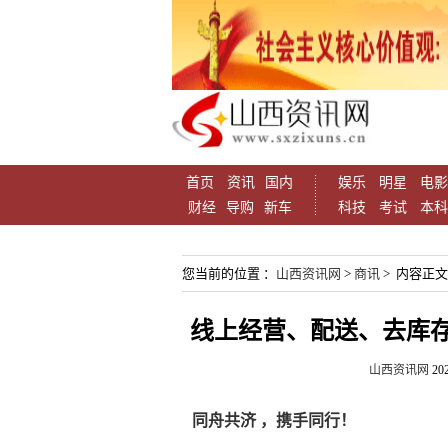
首页
资讯
国内
娱乐
明星
电影
财经
导购
新车
科技
考试
本科
您当前的位置 ：
山西资讯网
>
商讯
> 内容正文
线上经营、配送、去库
山西资讯网
202
同舟共济 ，携手同行！