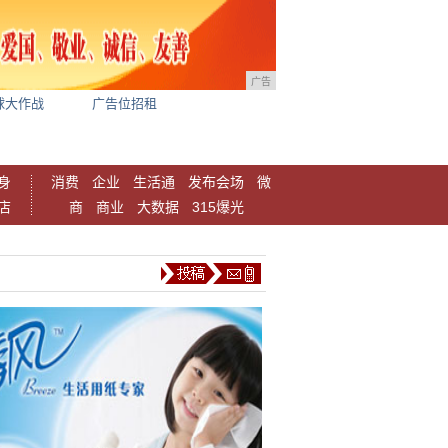
广告
球大作战
广告位招租
身
消费
企业
生活通
发布会场
微
店
商
商业
大数据
315爆光