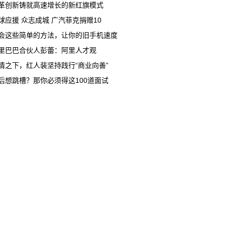
革创新铸就高速增长的新红旗模式
球应援 众志成城 广汽菲克捐赠10
会这些简单的方法，让你的旧手机速度
里巴巴合伙人彭蕾：阿里人才观
情之下，红人装坚持践行“商业向善”
后想跳槽？那你必须得这100道面试