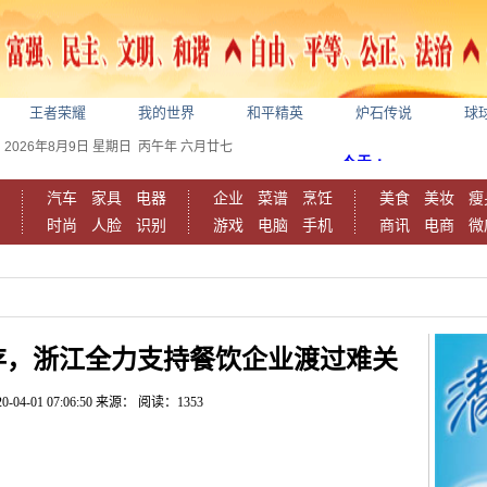
王者荣耀
我的世界
和平精英
炉石传说
球
2026年8月9日
星期日
丙午年 六月廿七
汽车
家具
电器
企业
菜谱
烹饪
美食
美妆
瘦
时尚
人脸
识别
游戏
电脑
手机
商讯
电商
微
存，浙江全力支持餐饮企业渡过难关
0-04-01 07:06:50
来源：
阅读：1353